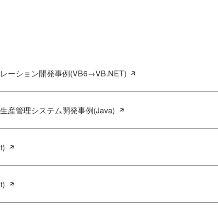
ーション開発事例(VB6→VB.NET)
産管理システム開発事例(Java)
)
)