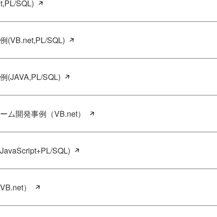
PL/SQL)
.net,PL/SQL)
AVA,PL/SQL)
ム開発事例（VB.net）
aScript+PL/SQL)
.net）