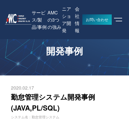
ニア
会
サービ
AMC
ショ
社
ス/製
の3つ
お問い合わせ
ア開
情
品/事例
の強み
HOME
開発事例
勤怠管理システム開発事例(JAVA,PL/SQL)
発
報
開発事例
2020.02.17
勤怠管理システム開発事例
(JAVA,PL/SQL)
システム名：勤怠管理システム