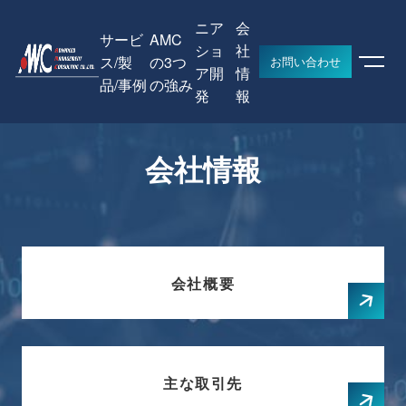
ニア
会
サービ
AMC
ショ
社
ス/製
の3つ
お問い合わせ
ア開
情
品/事例
の強み
HOME
会社情報
発
報
会社情報
会社概要
主な取引先