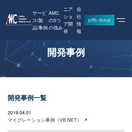
ニア
会
サービ
AMC
ショ
社
ス/製
の3つ
お問い合わせ
ア開
情
品/事例
の強み
HOME
開発事例
発
報
開発事例
開発事例一覧
2019.04.01
マイグレーション事例（VB.NET）