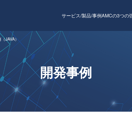
サービス/製品/事例
AMCの3つの
（JAVA）
開発事例