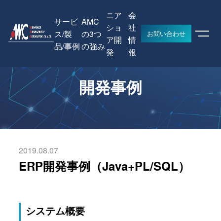
ニア
会
サービ
AMC
ショ
社
ス/製
の3つ
お問い合わせ
ア開
情
品/事例
の強み
HOME
開発事例
ERP開発事例（Java+PL/SQL）
発
報
開発事例
2019.08.07
ERP開発事例（Java+PL/SQL）
システム概要