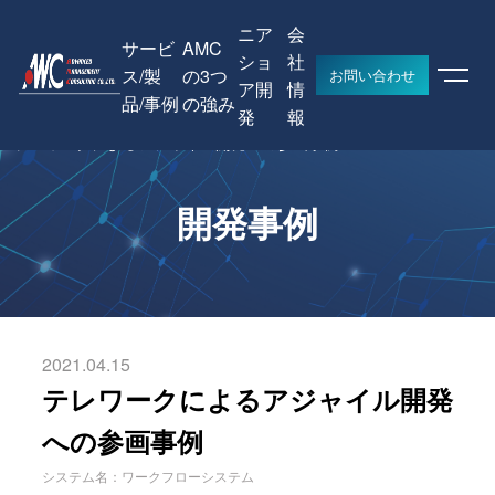
ニア
会
サービ
AMC
ショ
社
ス/製
の3つ
お問い合わせ
ア開
情
品/事例
の強み
HOME
開発事例
発
報
テレワークによるアジャイル開発への参画事例
開発事例
2021.04.15
テレワークによるアジャイル開発
への参画事例
システム名：ワークフローシステム