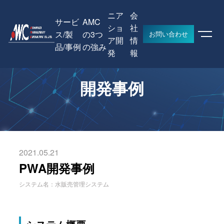
ニア
会
サービ
AMC
ショ
社
ス/製
の3つ
お問い合わせ
ア開
情
品/事例
の強み
HOME
開発事例
PWA開発事例
発
報
開発事例
2021.05.21
PWA開発事例
システム名：水販売管理システム