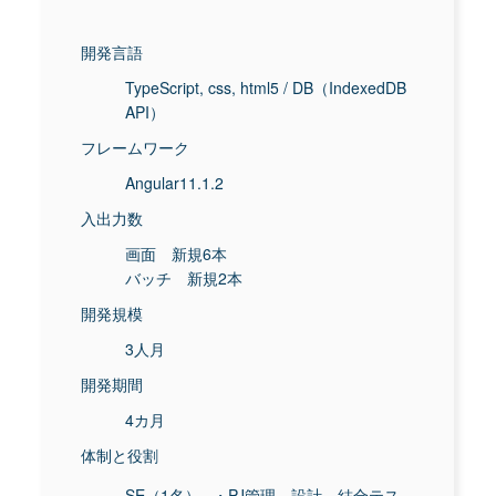
開発言語
TypeScript, css, html5 / DB（IndexedDB
API）
フレームワーク
Angular11.1.2
入出力数
画面 新規6本
バッチ 新規2本
開発規模
3人月
開発期間
4カ月
体制と役割
SE（1名）
・PJ管理、設計、結合テス