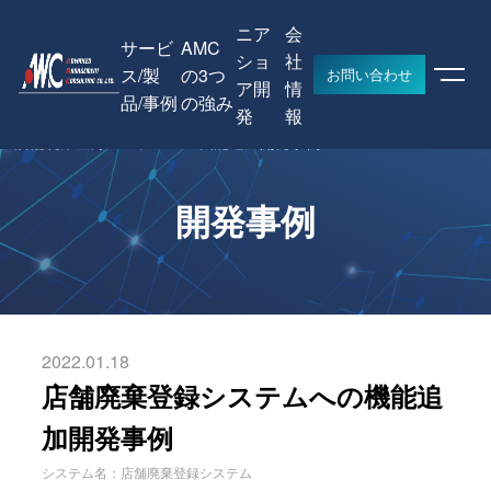
ニア
会
サービ
AMC
ショ
社
ス/製
の3つ
お問い合わせ
ア開
情
品/事例
の強み
HOME
開発事例
発
報
店舗廃棄登録システムへの機能追加開発事例
開発事例
2022.01.18
店舗廃棄登録システムへの機能追
加開発事例
システム名：店舗廃棄登録システム