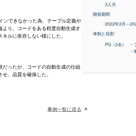
2人月
開発期間
アサインできなかった為、テーブル定義や
2022年3月～20
報より、コードをある程度自動生成す
体制と役割
スキルに依存しない様にした。
PG（2名）
・
・
発だったが、コードの自動生成の仕組
させ、品質を確保した。
事例一覧に戻る