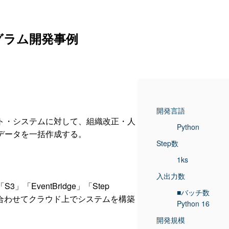
グラム開発事例
開発言語
ト・システムに対して、組織改正・人
Python
データを一括作成する。
Step数
1ks
入出力数
の「S3」「EventBridge」「Step
■バッチ数
」を組み合わせてクラウド上でシステムを構築
Python 16
開発規模