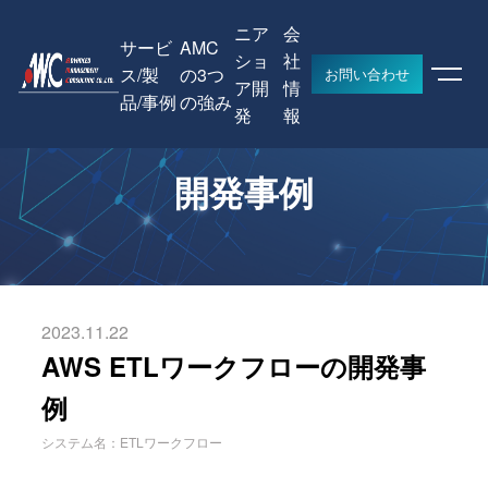
ニア
会
サービ
AMC
ショ
社
ス/製
の3つ
お問い合わせ
ア開
情
品/事例
の強み
HOME
開発事例
AWS ETLワークフローの開発事例
発
報
開発事例
2023.11.22
AWS ETLワークフローの開発事
例
システム名：ETLワークフロー